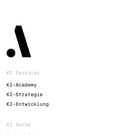
einem agilen MVP-Ansatz, der früh
stark sehen wir Ergebnisse im E-
erste Ergebnisse liefert.
Commerce, in der Finanzbranche, im
produzierenden Gewerbe, in der
Logistik und im Customer Service.
Entscheidend ist nicht die Branche,
sondern ob ein klarer, messbarer Use
Case vorliegt.
KI Services
KI-Academy
KI-Strategie
KI-Entwicklung
KI Suche