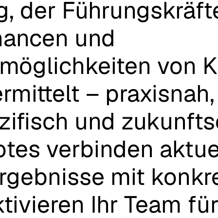
g,
der
Führungskräft
hancen
und
öglichkeiten
von
K
rmittelt
–
praxisnah,
ifisch
und
zukunftso
otes
verbinden
aktue
rgebnisse
mit
konkr
ktivieren
Ihr
Team
fü