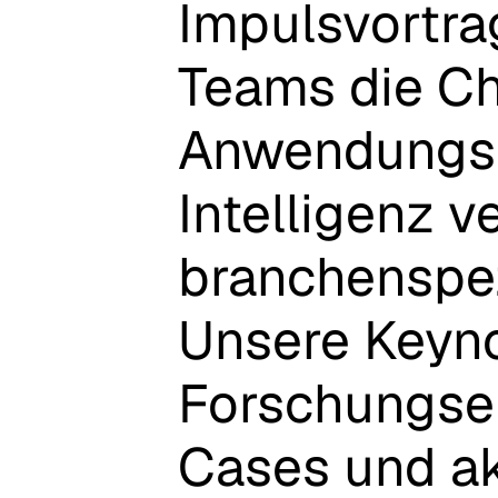
Impulsvortra
Teams
die
C
Anwendungsm
Intelligenz
ve
branchenspez
Unsere
Keyn
Forschungse
Cases
und
a