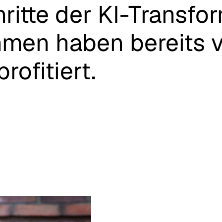
ritte
der
KI-Transfor
hmen
haben
bereits
profitiert.