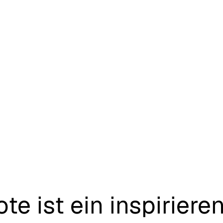
nken.
ote
ist
ein
inspiriere