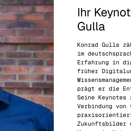
Ihr Keyno
Gulla
Konrad Gulla zä
im deutschsprac
Erfahrung in di
früher Digitalu
Wissensmanageme
prägt er die En
Seine Keynotes 
Verbindung von 
praxisorientier
Zukunftsbilder 