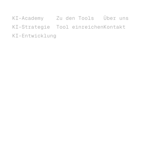
KI Services
KI Suche
Insights
KI-Academy
Zu den Tools
Über uns
KI-Strategie
Tool einreichen
Kontakt
KI-Entwicklung
e.
.
.