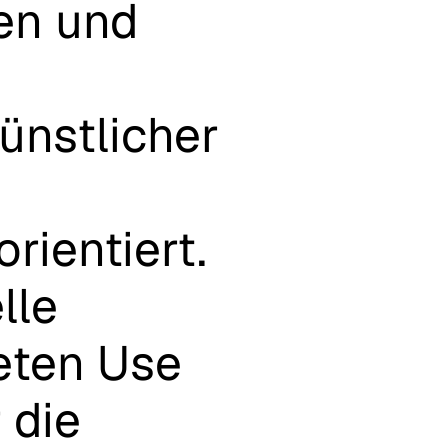
en
und
ünstlicher
rientiert.
lle
eten
Use
r
die