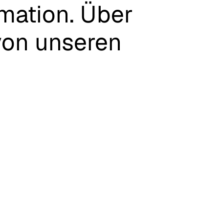
mation.
Über
von
unseren